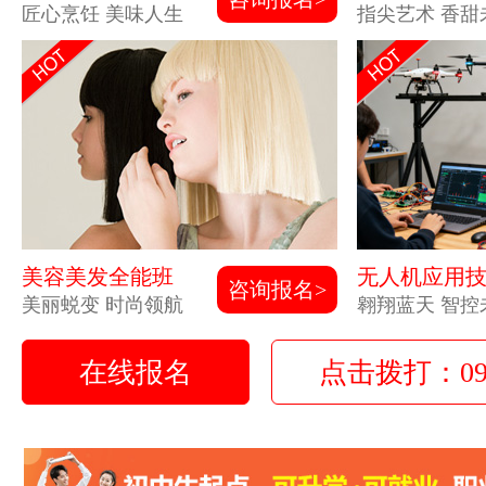
匠心烹饪 美味人生
指尖艺术 香甜
美容美发全能班
无人机应用
咨询报名>
美丽蜕变 时尚领航
翱翔蓝天 智控
在线报名
点击拨打：0931