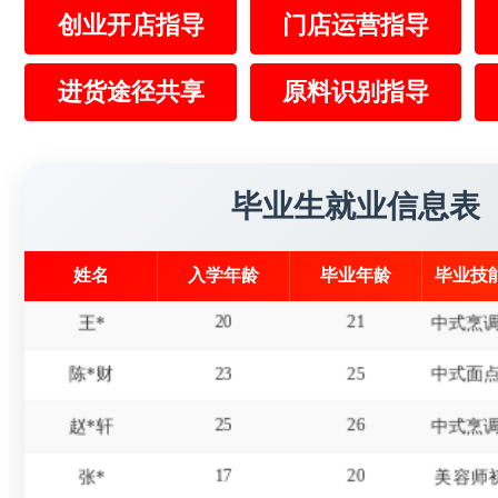
创业开店指导
门店运营指导
16
19
冯*
17
20
赵*
进货途径共享
原料识别指导
15
18
屈*天
19
22
李*东
美发师
毕业生就业信息表
18
20
杜*龙
姓名
入学年龄
毕业年龄
毕业技
20
21
王*
23
25
陈*财
25
26
赵*轩
17
20
张*
美容师
19
22
张*禄