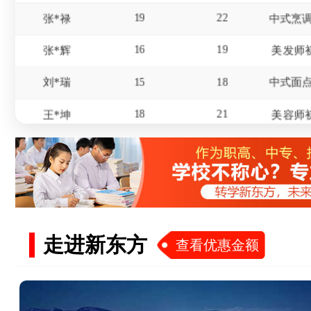
16
19
张*辉
美发师
15
18
刘*瑞
18
21
王*坤
美容师
20
21
华*涛
18
21
杨*
16
19
冯*
17
20
赵*
走进新东方
查看优惠金额
15
18
屈*天
19
22
李*东
美发师