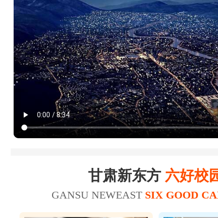
18
20
杜*龙
20
21
王*
23
25
陈*财
25
26
赵*轩
17
20
张*
美容师
19
22
张*禄
16
19
张*辉
美发师
15
18
刘*瑞
甘肃新东方
六好校
18
21
王*坤
美容师
GANSU NEWEAST
SIX GOOD C
20
21
华*涛