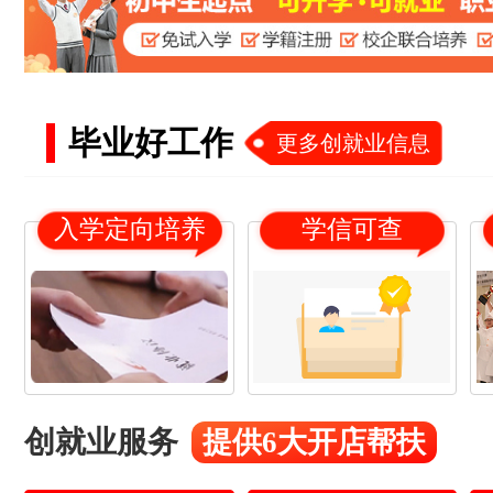
毕业好工作
更多创就业信息
入学定向培养
学信可查
创就业服务
提供6大开店帮扶
18
21
杨*