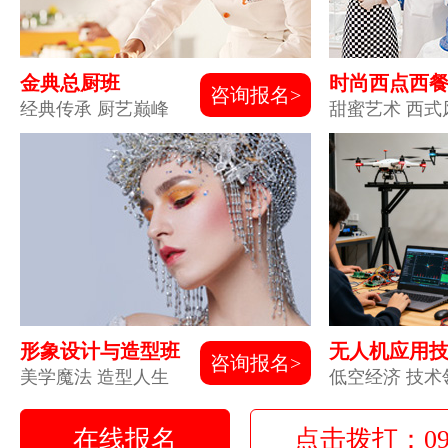
金典总厨班
时尚西点西
咨询报名>
经典传承 厨艺巅峰
甜蜜艺术 西式
形象设计与造型班
无人机应用
咨询报名>
美学魔法 造型人生
低空经济 技术
在线报名
点击拨打：0931