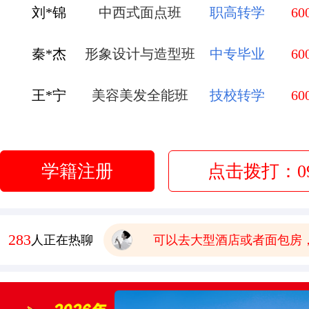
秦*杰
形象设计与造型班
中专毕业
60
王*宁
美容美发全能班
技校转学
60
有木有已经毕业的学生，问
赵*弟
无人机应用技术
初中毕业
60
报名要带哪些
李*莹
金典总厨班
初中毕业
60
有点想学中餐 这边中餐老
学籍注册
点击拨打：093
学校环境怎么样啊 视频上
管*飞
金鼎大厨班
高中毕业
60
可以去大型酒店或者面包房
庞*换
烹饪全能班
高中毕业
60
354
人正在热聊
学费多少钱
有木有已经毕业的学生，问
报名要带哪些