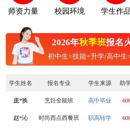
师资力量
校园环境
学生作
2026年
秋季班
报名
初中生=技能+升学/高中生
学生姓名
报名专业
学生来源
助
赵*沁
时尚西点西餐班
职高转学
60
刘*锦
中西式面点班
职高转学
60