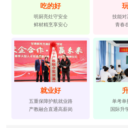
吃的好
明厨亮灶守安全
技能对
鲜材精烹享安心
青春
就业好
五重保障护航就业路
单考单
产教融合直通高薪岗
国际升