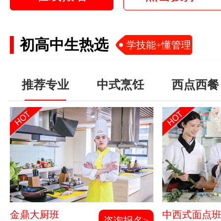
初高中生热选
学技能+懂管理
推荐专业
中式烹饪
西点西餐
金鼎大厨班
中西式面点
咨询报名>