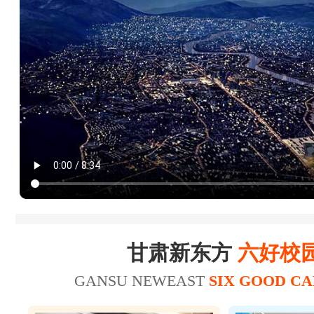
杜*龙
20
21
王*
23
25
陈*财
25
26
赵*轩
17
20
张*
美容师
19
22
张*禄
16
19
张*辉
美发师
15
18
刘*瑞
甘肃新东方
六好校
18
21
王*坤
美容师
GANSU NEWEAST
SIX GOOD C
20
21
华*涛