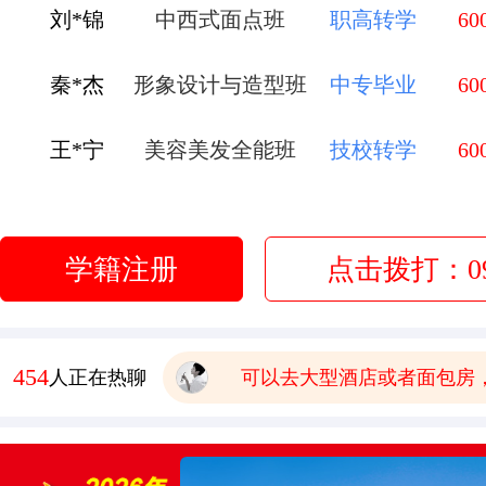
秦*杰
形象设计与造型班
中专毕业
60
王*宁
美容美发全能班
技校转学
60
有木有已经毕业的学生，问
赵*弟
无人机应用技术
初中毕业
60
报名要带哪些
李*莹
金典总厨班
初中毕业
60
学籍注册
点击拨打：093
有点想学中餐 这边中餐老
管*飞
金鼎大厨班
高中毕业
60
学校环境怎么样啊 视频上
454
人正在热聊
可以去大型酒店或者面包房
学费多少钱
有木有已经毕业的学生，问