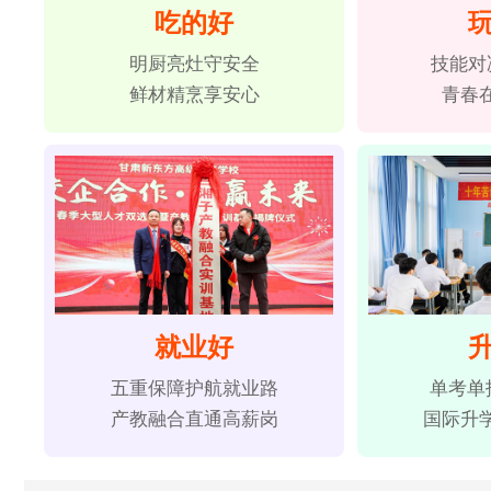
吃的好
明厨亮灶守安全
技能对
鲜材精烹享安心
青春
就业好
五重保障护航就业路
单考单
产教融合直通高薪岗
国际升