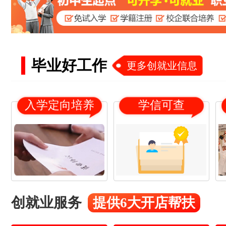
毕业好工作
更多创就业信息
入学定向培养
学信可查
创就业服务
提供6大开店帮扶
18
21
杨*