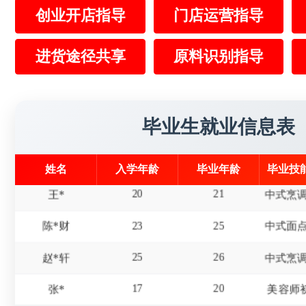
创业开店指导
门店运营指导
16
19
冯*
17
20
赵*
进货途径共享
原料识别指导
15
18
屈*天
19
22
李*东
美发师
毕业生就业信息表
18
20
杜*龙
姓名
入学年龄
毕业年龄
毕业技
20
21
王*
23
25
陈*财
25
26
赵*轩
17
20
张*
美容师
19
22
张*禄