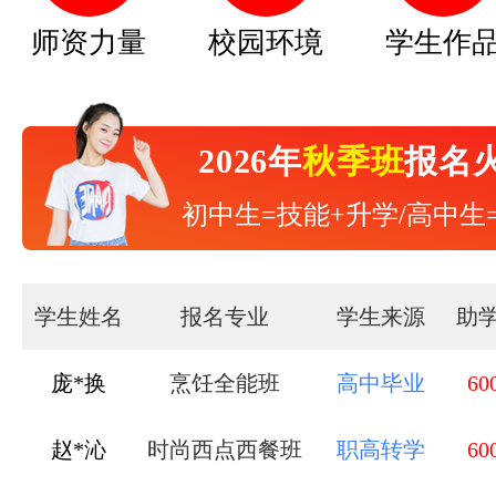
师资力量
校园环境
学生作
2026年
秋季班
报名
初中生=技能+升学/高中生
学生姓名
报名专业
学生来源
助
庞*换
烹饪全能班
高中毕业
60
赵*沁
时尚西点西餐班
职高转学
60
刘*锦
中西式面点班
职高转学
60