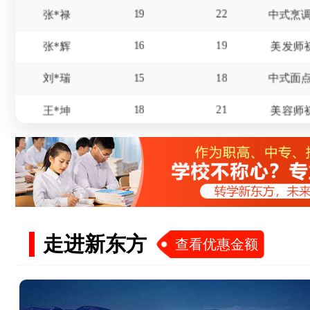
16
19
张*辉
美发师
15
18
刘*瑞
18
21
王*坤
美容师
20
21
华*涛
18
21
杨*
16
19
冯*
17
20
赵*
走进新东方
查看优惠金额
15
18
屈*天
19
22
李*东
美发师
18
20