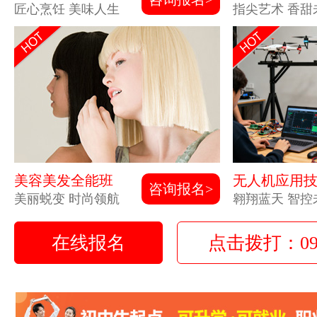
匠心烹饪 美味人生
指尖艺术 香甜
美容美发全能班
无人机应用
咨询报名>
美丽蜕变 时尚领航
翱翔蓝天 智控
在线报名
点击拨打：0931