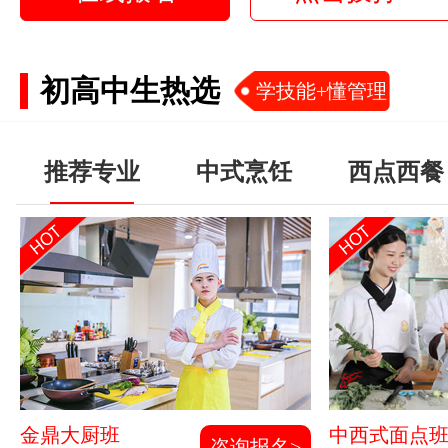
初高中生热选
学技能+懂管理
推荐专业
中式烹饪
西点西餐
金鼎大厨班
中西式面点
咨询报名>