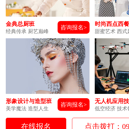
金典总厨班
时尚西点西
咨询报名>
经典传承 厨艺巅峰
甜蜜艺术 西式
形象设计与造型班
无人机应用
咨询报名>
美学魔法 造型人生
低空经济 技术
在线报名
点击拨打：0931