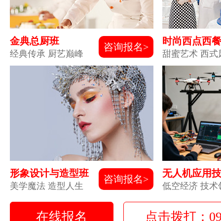
金典总厨班
时尚西点西
咨询报名>
经典传承 厨艺巅峰
甜蜜艺术 西式
形象设计与造型班
无人机应用
咨询报名>
美学魔法 造型人生
低空经济 技术
在线报名
点击拨打：0931