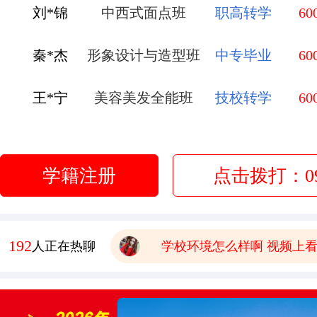
刘*锦
中西式面点班
职高转学
60
秦*杰
形象设计与造型班
中专毕业
60
王*宁
美容美发全能班
技校转学
60
有木有已经毕业的学生，问
赵*弟
无人机应用技术
初中毕业
60
报名要带哪些
学籍注册
点击拨打：093
有点想学中餐 这边中餐老
李*莹
金典总厨班
初中毕业
60
学校环境怎么样啊 视频上
管*飞
金鼎大厨班
高中毕业
60
208
人正在热聊
可以去大型酒店或者面包房
学费多少钱
有木有已经毕业的学生，问