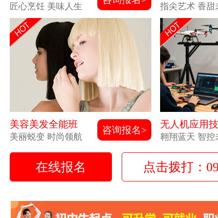
匠心烹饪 美味人生
指尖艺术 香甜
美容美发全能班
无人机应用
咨询报名>
美丽蜕变 时尚领航
翱翔蓝天 智控
在线报名
点击拨打：0931