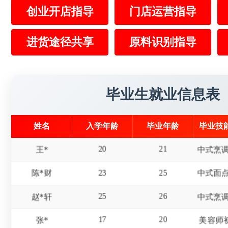
创业开店指导
门店运营指导
16
19
冯*
17
20
赵*
进货途径共享
原料识别指导
15
18
屈*天
19
22
李*东
美发师
毕业生就业信息表
18
20
杜*龙
姓名
入学年龄
毕业年龄
毕业技
20
21
王*
23
25
陈*财
25
26
赵*轩
17
20
张*
美容师
19
22
张*禄