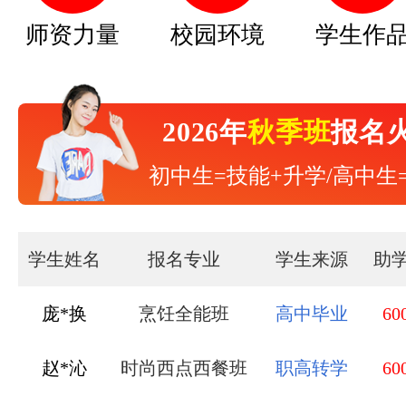
师资力量
校园环境
学生作
2026年
秋季班
报名
初中生=技能+升学/高中生
学生姓名
报名专业
学生来源
助
庞*换
烹饪全能班
高中毕业
60
赵*沁
时尚西点西餐班
职高转学
60