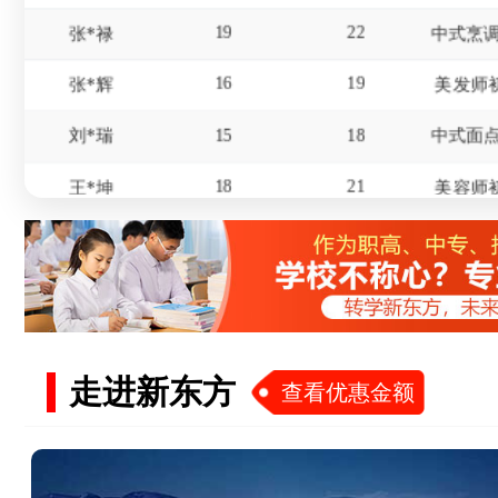
16
19
张*辉
美发师
15
18
刘*瑞
18
21
王*坤
美容师
20
21
华*涛
18
21
杨*
16
19
冯*
17
20
赵*
走进新东方
查看优惠金额
15
18
屈*天
19
22
李*东
美发师