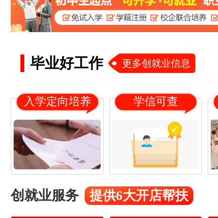
毕业好工作
更多创就业信息
入学定向培养
学信可查
创就业服务
提供6大开店帮扶
18
21
杨*