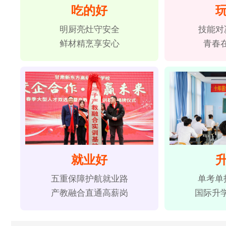
吃的好
明厨亮灶守安全
技能对
鲜材精烹享安心
青春
就业好
五重保障护航就业路
单考单
产教融合直通高薪岗
国际升