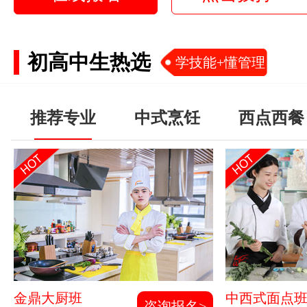
初高中生热选
学技能+懂管理
推荐专业
中式烹饪
西点西餐
金鼎大厨班
中西式面点
咨询报名>