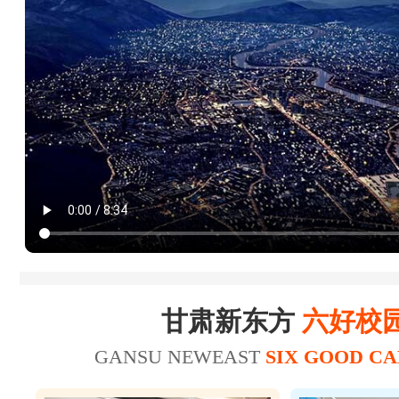
18
20
杜*龙
20
21
王*
23
25
陈*财
25
26
赵*轩
17
20
张*
美容师
19
22
张*禄
16
19
张*辉
美发师
15
18
刘*瑞
甘肃新东方
六好校
18
21
王*坤
美容师
GANSU NEWEAST
SIX GOOD C
20
21
华*涛