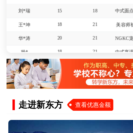
18
21
王*坤
美容师
20
21
华*涛
18
21
杨*
16
19
冯*
17
20
赵*
15
18
屈*天
19
22
李*东
美发师
走进新东方
查看优惠金额
18
20
杜*龙
20
21
王*