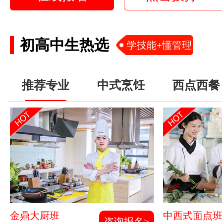
初高中生热选
学技能+懂管理
推荐专业
中式烹饪
西点西餐
金鼎大厨班
中西式面点
咨询报名>