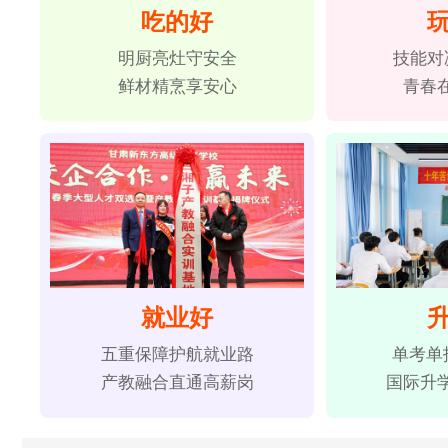
吃的好
明厨亮灶守安全
技能对
鲜材精烹享安心
青春
就业好
五重保障护航就业路
单考单
产教融合直通高薪岗
国际升