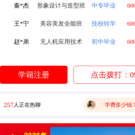
王*宁
美容美发全能班
技校转学
60
有木有已经毕业的学生，问
赵*弟
无人机应用技术
初中毕业
60
报名要带哪些
李*莹
金典总厨班
初中毕业
60
有点想学中餐 这边中餐老
管*飞
金鼎大厨班
高中毕业
60
学校环境怎么样啊 视频上
学籍注册
点击拨打：093
可以去大型酒店或者面包房
庞*换
烹饪全能班
高中毕业
60
学费多少钱
121
人正在热聊
有木有已经毕业的学生，问
报名要带哪些