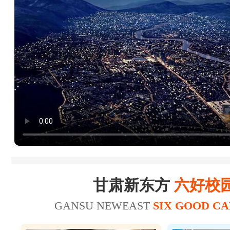
23
25
陈*财
25
26
赵*轩
17
20
张*
美容师
19
22
张*禄
16
19
张*辉
美发师
15
18
刘*瑞
18
21
王*坤
美容师
20
21
华*涛
甘肃新东方
六好校
GANSU NEWEAST
SIX GOOD C