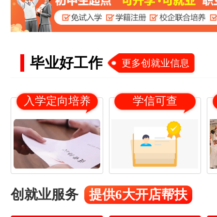
毕业好工作
更多创就业信息
入学定向培养
学信可查
18
21
杨*
16
19
冯*
创就业服务
提供6大开店帮扶
17
20
赵*