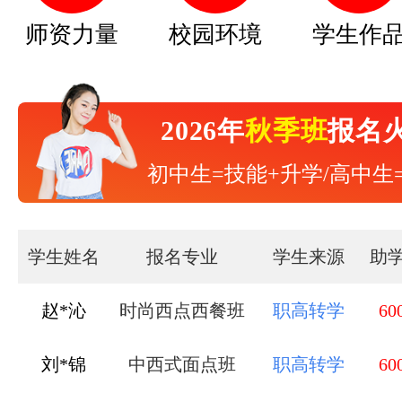
师资力量
校园环境
学生作
2026年
秋季班
报名
初中生=技能+升学/高中生
学生姓名
报名专业
学生来源
助
赵*沁
时尚西点西餐班
职高转学
60
刘*锦
中西式面点班
职高转学
60
秦*杰
形象设计与造型班
中专毕业
60