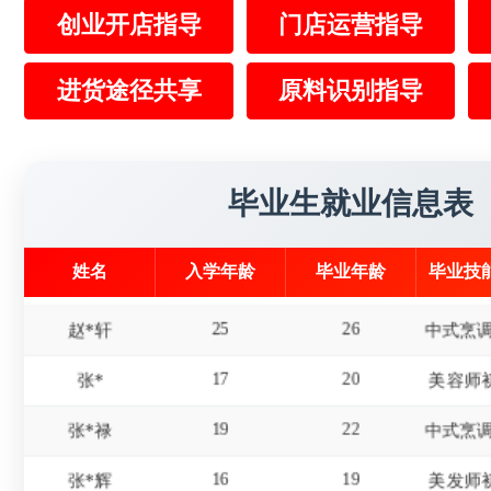
创业开店指导
门店运营指导
15
18
屈*天
19
22
进货途径共享
原料识别指导
李*东
美发师
18
20
杜*龙
20
21
王*
毕业生就业信息表
23
25
陈*财
姓名
入学年龄
毕业年龄
毕业技
25
26
赵*轩
17
20
张*
美容师
19
22
张*禄
16
19
张*辉
美发师
15
18
刘*瑞