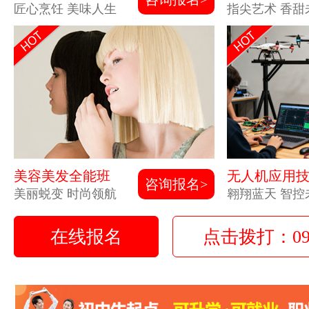
匠心烹饪 美味人生
指尖艺术 香甜
美容美发全能班
无人机应用
咨询报名>
美丽蜕变 时尚领航
翱翔蓝天 智控
在线报名
点击拨打：0931