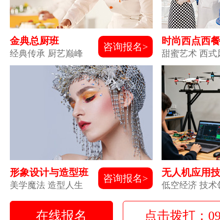
金典总厨班
时尚西点西
咨询报名>
经典传承 厨艺巅峰
甜蜜艺术 西式
形象设计与造型班
无人机应用
咨询报名>
美学魔法 造型人生
低空经济 技术
在线报名
点击拨打：0931