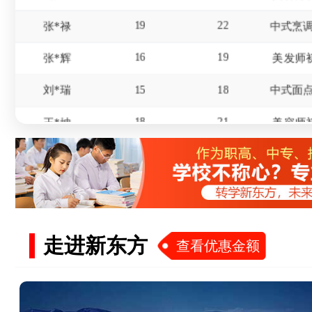
19
22
张*禄
16
19
张*辉
美发师
15
18
刘*瑞
18
21
王*坤
美容师
20
21
华*涛
18
21
杨*
16
19
冯*
17
20
赵*
走进新东方
查看优惠金额
15
18
屈*天
19
22
李*东
美发师