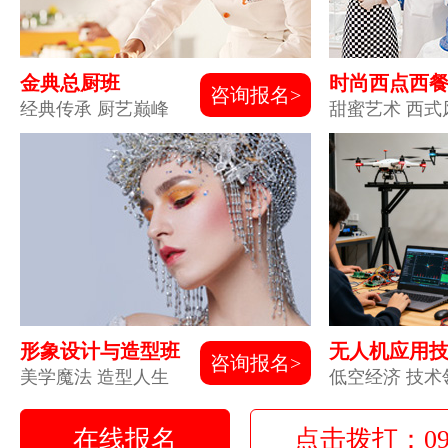
金典总厨班
时尚西点西
咨询报名>
经典传承 厨艺巅峰
甜蜜艺术 西式
形象设计与造型班
无人机应用
咨询报名>
美学魔法 造型人生
低空经济 技术
在线报名
点击拨打：0931