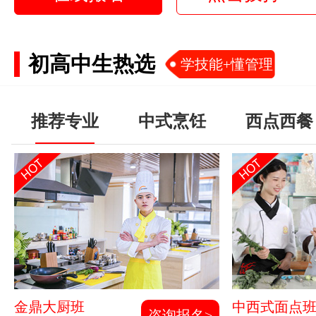
初高中生热选
学技能+懂管理
推荐专业
中式烹饪
西点西餐
金鼎大厨班
中西式面点
咨询报名>