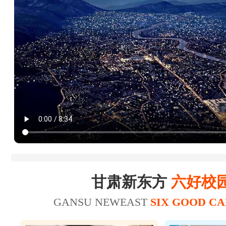
18
20
杜*龙
20
21
王*
23
25
陈*财
25
26
赵*轩
17
20
张*
美容师
19
22
张*禄
16
19
张*辉
美发师
15
18
刘*瑞
甘肃新东方
六好校
18
21
王*坤
美容师
GANSU NEWEAST
SIX GOOD C
20
21
华*涛