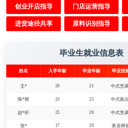
创业开店指导
门店运营指导
16
19
冯*
进货途径共享
原料识别指导
17
20
赵*
15
18
屈*天
19
22
李*东
美发师
毕业生就业信息表
18
20
杜*龙
姓名
入学年龄
毕业年龄
毕业技
20
21
王*
23
25
陈*财
25
26
赵*轩
17
20
张*
美容师