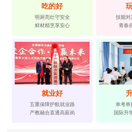
吃的好
明厨亮灶守安全
技能对
鲜材精烹享安心
青春
就业好
五重保障护航就业路
单考单
产教融合直通高薪岗
国际升