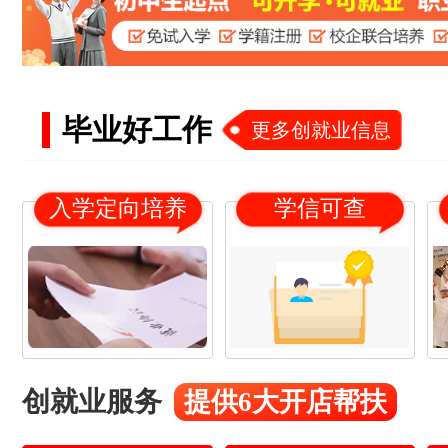
毕业好工作
更多创就业信息
入学定向培养
学信可查
创就业服务
提供6大开店帮扶
18
21
杨*