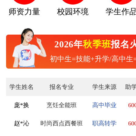
师资力量
校园环境
学生作
2026年
秋季班
报名
初中生=技能+升学/高中生
学生姓名
报名专业
学生来源
助
赵*沁
时尚西点西餐班
职高转学
60
刘*锦
中西式面点班
职高转学
60