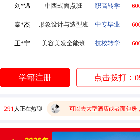
秦*杰
形象设计与造型班
中专毕业
60
王*宁
美容美发全能班
技校转学
60
有木有已经毕业的学生，问
赵*弟
无人机应用技术
初中毕业
60
报名要带哪些
李*莹
金典总厨班
初中毕业
60
有点想学中餐 这边中餐老
学籍注册
点击拨打：093
管*飞
金鼎大厨班
高中毕业
60
学校环境怎么样啊 视频上
可以去大型酒店或者面包房
庞*换
烹饪全能班
高中毕业
60
291
人正在热聊
学费多少钱
有木有已经毕业的学生，问