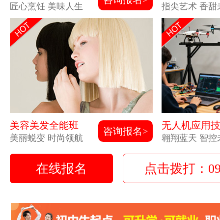
匠心烹饪 美味人生
指尖艺术 香甜
美容美发全能班
无人机应用
咨询报名>
美丽蜕变 时尚领航
翱翔蓝天 智控
在线报名
点击拨打：0931