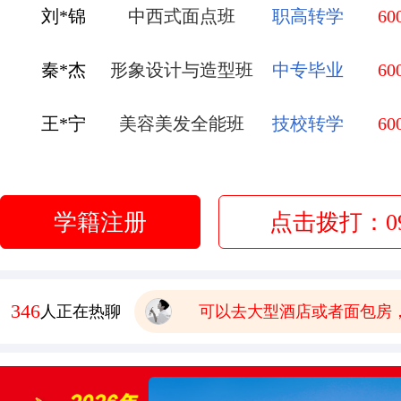
秦*杰
形象设计与造型班
中专毕业
60
王*宁
美容美发全能班
技校转学
60
有木有已经毕业的学生，问
赵*弟
无人机应用技术
初中毕业
60
报名要带哪些
李*莹
金典总厨班
初中毕业
60
有点想学中餐 这边中餐老
学籍注册
点击拨打：093
学校环境怎么样啊 视频上
管*飞
金鼎大厨班
高中毕业
60
可以去大型酒店或者面包房
庞*换
烹饪全能班
高中毕业
60
178
人正在热聊
学费多少钱
有木有已经毕业的学生，问
报名要带哪些