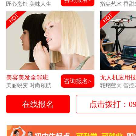
匠心烹饪 美味人生
指尖艺术 香甜
美容美发全能班
无人机应用
咨询报名>
美丽蜕变 时尚领航
翱翔蓝天 智控
在线报名
点击拨打：0931