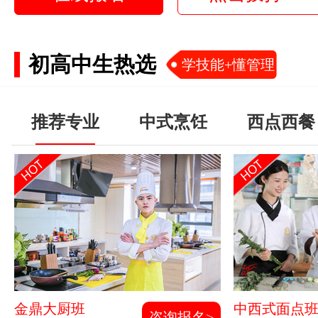
初高中生热选
学技能+懂管理
推荐专业
中式烹饪
西点西餐
金鼎大厨班
中西式面点
咨询报名>