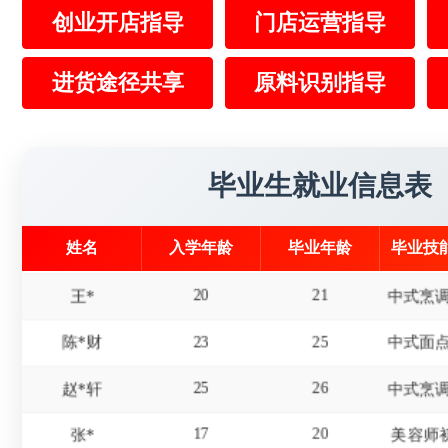
创业开店指导
门店运营指导
16
19
冯*
17
20
赵*
进货途径共享
原料识别指导
15
18
屈*天
19
22
李*东
美发师
毕业生就业信息表
18
20
杜*龙
姓名
入学年龄
毕业年龄
毕业技
20
21
王*
23
25
陈*财
25
26
赵*轩
17
20
张*
美容师
19
22
张*禄