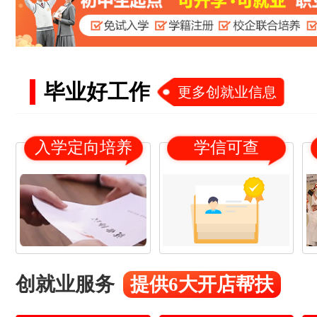
毕业好工作
更多创就业信息
入学定向培养
学信可查
创就业服务
提供6大开店帮扶
18
21
杨*