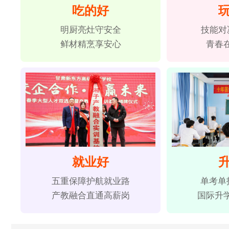
吃的好
明厨亮灶守安全
技能对
鲜材精烹享安心
青春
就业好
五重保障护航就业路
单考单
产教融合直通高薪岗
国际升