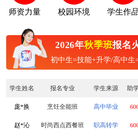
师资力量
校园环境
学生作
2026年
秋季班
报名
初中生=技能+升学/高中生
学生姓名
报名专业
学生来源
助
赵*沁
时尚西点西餐班
职高转学
60
刘*锦
中西式面点班
职高转学
60