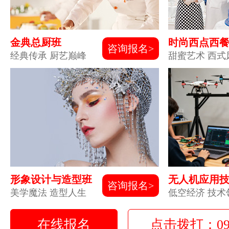
金典总厨班
时尚西点西
咨询报名>
经典传承 厨艺巅峰
甜蜜艺术 西式
形象设计与造型班
无人机应用
咨询报名>
美学魔法 造型人生
低空经济 技术
在线报名
点击拨打：0931