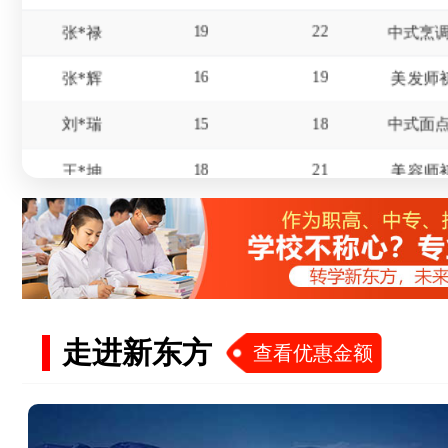
16
19
张*辉
美发师
15
18
刘*瑞
18
21
王*坤
美容师
20
21
华*涛
18
21
杨*
16
19
冯*
17
20
赵*
走进新东方
查看优惠金额
15
18
屈*天
19
22
李*东
美发师