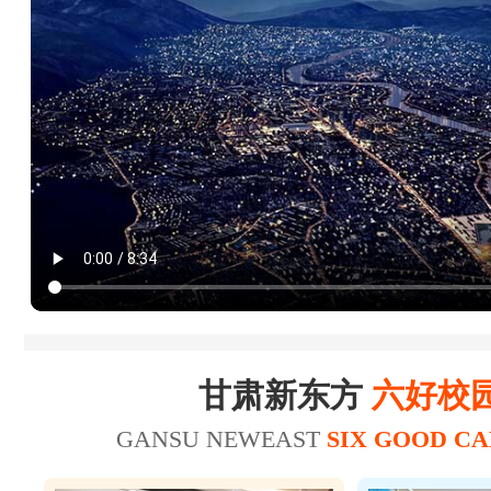
18
20
杜*龙
20
21
王*
23
25
陈*财
25
26
赵*轩
17
20
张*
美容师
19
22
张*禄
16
19
张*辉
美发师
15
18
刘*瑞
甘肃新东方
六好校
18
21
王*坤
美容师
GANSU NEWEAST
SIX GOOD C
20
21
华*涛