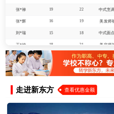
张*禄
16
19
张*辉
美发师
15
18
刘*瑞
18
21
王*坤
美容师
20
21
华*涛
18
21
杨*
16
19
冯*
17
20
赵*
走进新东方
查看优惠金额
15
18
屈*天
19
22
李*东
美发师