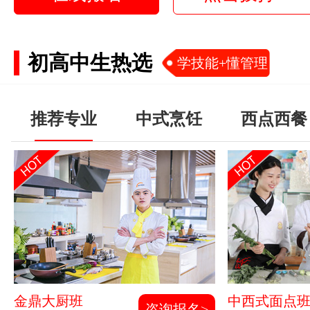
初高中生热选
学技能+懂管理
推荐专业
中式烹饪
西点西餐
金鼎大厨班
中西式面点
咨询报名>