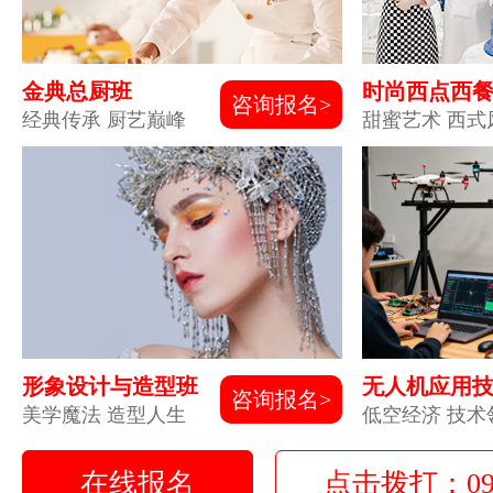
金典总厨班
时尚西点西
咨询报名>
经典传承 厨艺巅峰
甜蜜艺术 西式
形象设计与造型班
无人机应用
咨询报名>
美学魔法 造型人生
低空经济 技术
在线报名
点击拨打：0931