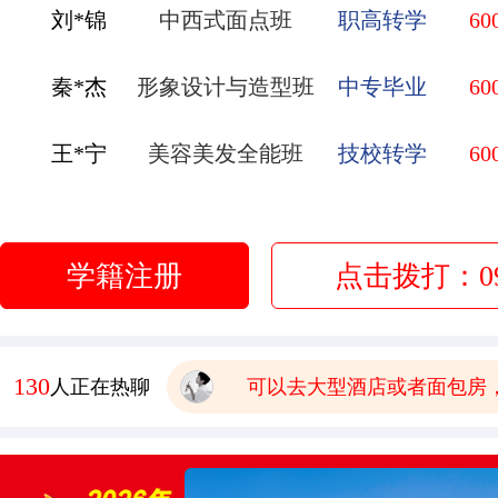
秦*杰
形象设计与造型班
中专毕业
60
王*宁
美容美发全能班
技校转学
60
赵*弟
无人机应用技术
初中毕业
60
有木有已经毕业的学生，问
李*莹
金典总厨班
初中毕业
60
报名要带哪些
学籍注册
点击拨打：093
有点想学中餐 这边中餐老
管*飞
金鼎大厨班
高中毕业
60
学校环境怎么样啊 视频上
庞*换
烹饪全能班
高中毕业
60
可以去大型酒店或者面包房
130
人正在热聊
学费多少钱
有木有已经毕业的学生，问