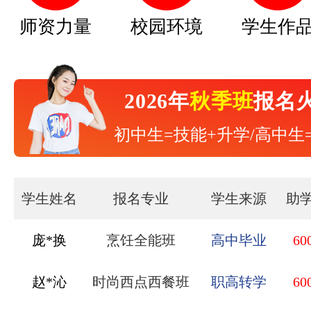
师资力量
校园环境
学生作
2026年
秋季班
报名
初中生=技能+升学/高中生
学生姓名
报名专业
学生来源
助
赵*沁
时尚西点西餐班
职高转学
60
刘*锦
中西式面点班
职高转学
60