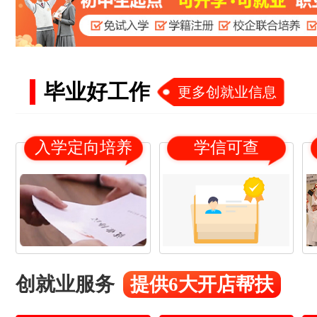
毕业好工作
更多创就业信息
入学定向培养
学信可查
创就业服务
提供6大开店帮扶
18
21
杨*