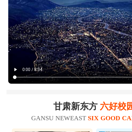
18
20
杜*龙
20
21
王*
23
25
陈*财
25
26
赵*轩
17
20
张*
美容师
19
22
张*禄
16
19
张*辉
美发师
15
18
刘*瑞
甘肃新东方
六好校
18
21
王*坤
美容师
GANSU NEWEAST
SIX GOOD C
20
21
华*涛