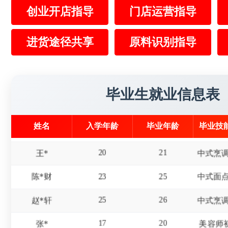
创业开店指导
门店运营指导
16
19
冯*
进货途径共享
原料识别指导
17
20
赵*
15
18
屈*天
19
22
李*东
美发师
毕业生就业信息表
18
20
杜*龙
姓名
入学年龄
毕业年龄
毕业技
20
21
王*
23
25
陈*财
25
26
赵*轩
17
20
张*
美容师
19
22