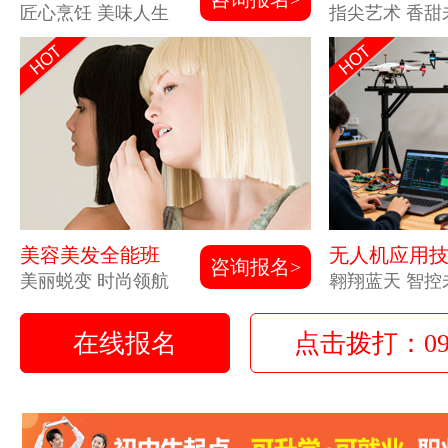
匠心烹饪 美味人生
指尖艺术 香甜
美容美发全能班
无人机应用
咨询报名>
美丽蜕变 时尚领航
翱翔蓝天 智控
在线报名
点击拨打：0931