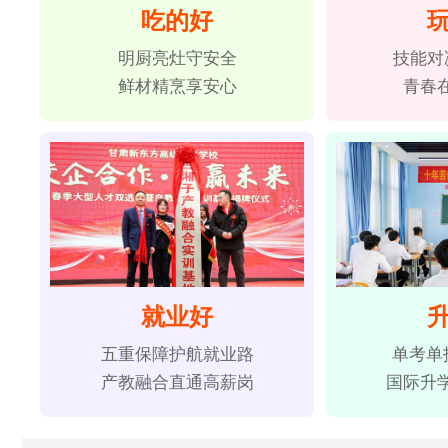
吃的好
明厨亮灶守安全
技能对
鲜材精烹享安心
青春
就业好
五重保障护航就业路
单考单
产教融合直通高薪岗
国际升