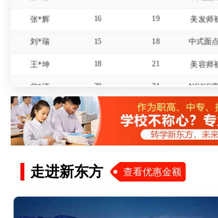
16
19
张*辉
美发师
15
18
刘*瑞
18
21
王*坤
美容师
20
21
华*涛
18
21
杨*
16
19
冯*
17
20
赵*
15
18
屈*天
走进新东方
查看优惠金额
19
22
李*东
美发师
18
20
杜*龙