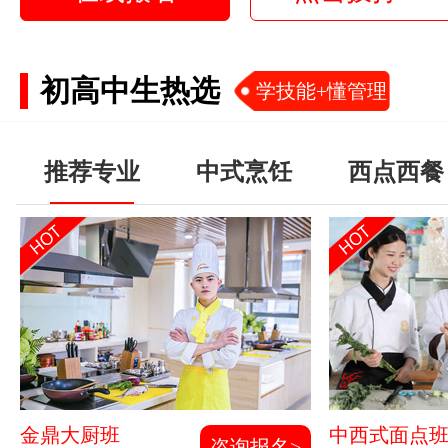
初高中生热选
学技能+懂管理
推荐专业
中式烹饪
西点西餐
金鼎大厨班
中西式面点
咨询报名>