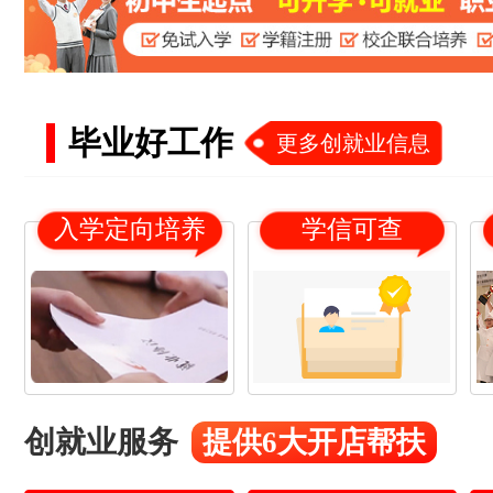
毕业好工作
更多创就业信息
入学定向培养
学信可查
创就业服务
18
21
提供6大开店帮扶
杨*
16
19
冯*