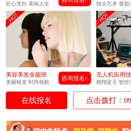
匠心烹饪 美味人生
指尖艺术 香甜
美容美发全能班
无人机应用
咨询报名>
美丽蜕变 时尚领航
翱翔蓝天 智控
在线报名
点击拨打：0931