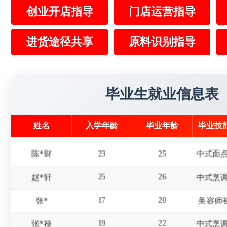
创业开店指导
门店运营指导
17
20
赵*
进货途径共享
原料识别指导
15
18
屈*天
19
22
李*东
美发师
18
20
杜*龙
毕业生就业信息表
20
21
王*
姓名
入学年龄
毕业年龄
毕业技
23
25
陈*财
25
26
赵*轩
17
20
张*
美容师
19
22
张*禄