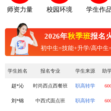
师资力量
校园环境
学生作
2026年
秋季班
报名
初中生=技能+升学/高中生
学生姓名
报名专业
学生来源
助
赵*沁
时尚西点西餐班
职高转学
60
刘*锦
中西式面点班
职高转学
60