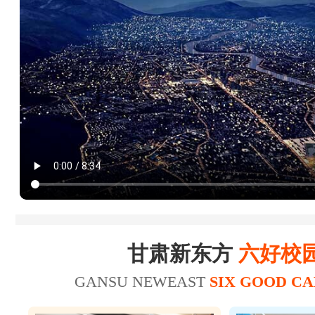
20
21
王*
23
25
陈*财
25
26
赵*轩
17
20
张*
美容师
19
22
张*禄
16
19
张*辉
美发师
15
18
刘*瑞
18
21
王*坤
美容师
甘肃新东方
六好校
20
21
华*涛
GANSU NEWEAST
SIX GOOD C