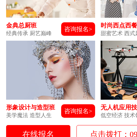
金典总厨班
时尚西点西
咨询报名>
经典传承 厨艺巅峰
甜蜜艺术 西式
形象设计与造型班
无人机应用
咨询报名>
美学魔法 造型人生
低空经济 技术
在线报名
点击拨打：0931