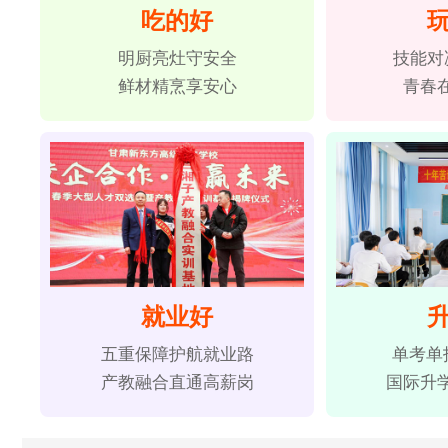
吃的好
明厨亮灶守安全
技能对
鲜材精烹享安心
青春
就业好
五重保障护航就业路
单考单
产教融合直通高薪岗
国际升