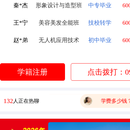
秦*杰
形象设计与造型班
中专毕业
60
王*宁
美容美发全能班
技校转学
60
有木有已经毕业的学生，问
赵*弟
无人机应用技术
初中毕业
60
报名要带哪些
李*莹
金典总厨班
初中毕业
60
有点想学中餐 这边中餐老
学籍注册
点击拨打：093
学校环境怎么样啊 视频上
管*飞
金鼎大厨班
高中毕业
60
可以去大型酒店或者面包房
庞*换
烹饪全能班
高中毕业
60
132
人正在热聊
学费多少钱
有木有已经毕业的学生，问
报名要带哪些