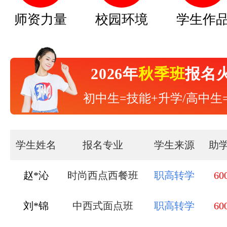
师资力量
校园环境
学生作
2026年
秋季班
报名
初中生=技能+升学/高中生
学生姓名
报名专业
学生来源
助
刘*锦
中西式面点班
职高转学
60
秦*杰
形象设计与造型班
中专毕业
60