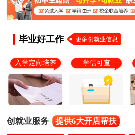
毕业好工作
更多创就业信息
入学定向培养
学信可查
18
21
杨*
16
19
冯*
创就业服务
提供6大开店帮扶
17
20
赵*