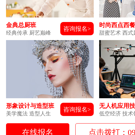
金典总厨班
时尚西点西
咨询报名>
经典传承 厨艺巅峰
甜蜜艺术 西式
形象设计与造型班
无人机应用
咨询报名>
美学魔法 造型人生
低空经济 技术
在线报名
点击拨打：0931