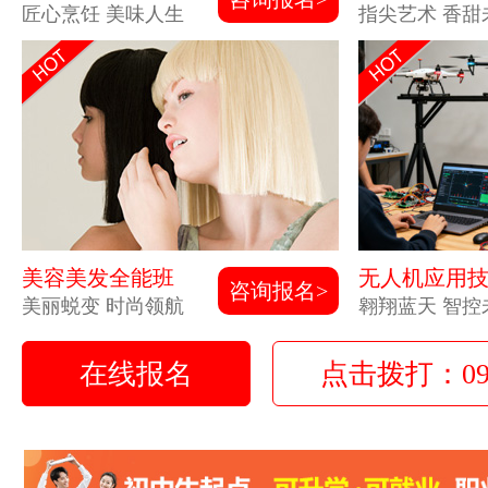
匠心烹饪 美味人生
指尖艺术 香甜
美容美发全能班
无人机应用
咨询报名>
美丽蜕变 时尚领航
翱翔蓝天 智控
在线报名
点击拨打：0931