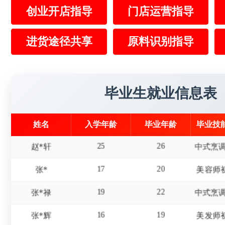
15
18
创业开店指导
门店运营指导
屈*天
19
22
李*东
美发师
进货途径共享
原料识别指导
18
20
杜*龙
20
21
王*
毕业生就业信息表
23
25
陈*财
姓名
入学年龄
毕业年龄
毕业技
25
26
赵*轩
17
20
张*
美容师
19
22
张*禄
16
19
张*辉
美发师
15
18
刘*瑞