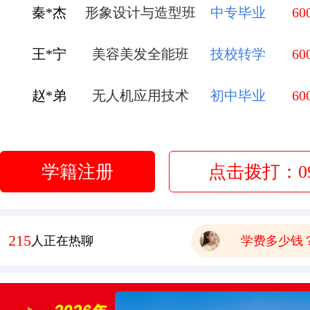
王*宁
美容美发全能班
技校转学
60
有木有已经毕业的学生，问
赵*弟
无人机应用技术
初中毕业
60
报名要带哪些
李*莹
金典总厨班
初中毕业
60
有点想学中餐 这边中餐老
管*飞
金鼎大厨班
高中毕业
60
学校环境怎么样啊 视频上
学籍注册
点击拨打：093
可以去大型酒店或者面包房
庞*换
烹饪全能班
高中毕业
60
学费多少钱
赵*沁
时尚西点西餐班
职高转学
60
281
人正在热聊
有木有已经毕业的学生，问
报名要带哪些