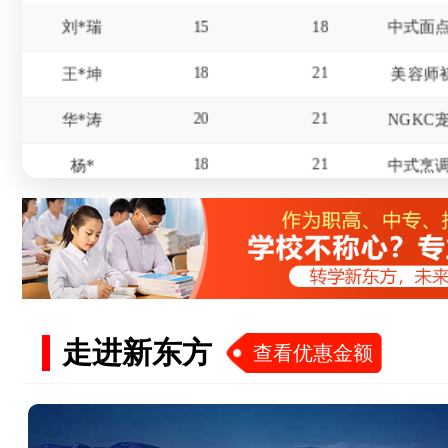
18
21
王*坤
美容师
20
21
华*涛
18
21
杨*
16
19
冯*
17
20
赵*
15
18
屈*天
19
22
李*东
美发师
走进新东方
查看优惠金额
18
20
杜*龙
20
21
王*
23
25
陈*财