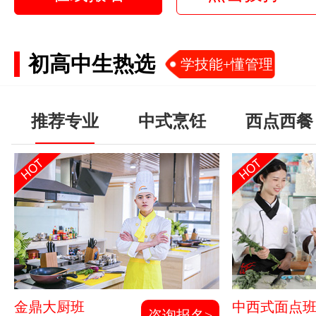
初高中生热选
学技能+懂管理
推荐专业
中式烹饪
西点西餐
金鼎大厨班
中西式面点
咨询报名>