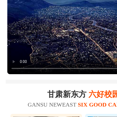
25
26
赵*轩
17
20
张*
美容师
19
22
张*禄
16
19
张*辉
美发师
15
18
刘*瑞
18
21
王*坤
美容师
20
21
华*涛
甘肃新东方
六好校
GANSU NEWEAST
SIX GOOD C