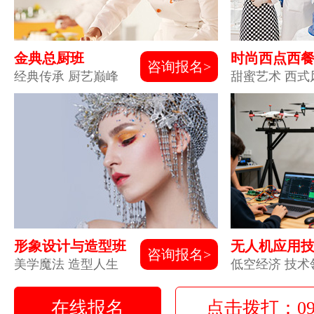
金典总厨班
时尚西点西
咨询报名>
经典传承 厨艺巅峰
甜蜜艺术 西式
形象设计与造型班
无人机应用
咨询报名>
美学魔法 造型人生
低空经济 技术
在线报名
点击拨打：0931