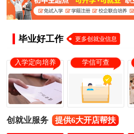
毕业好工作
更多创就业信息
入学定向培养
学信可查
18
21
杨*
16
19
冯*
创就业服务
提供6大开店帮扶
17
20
赵*