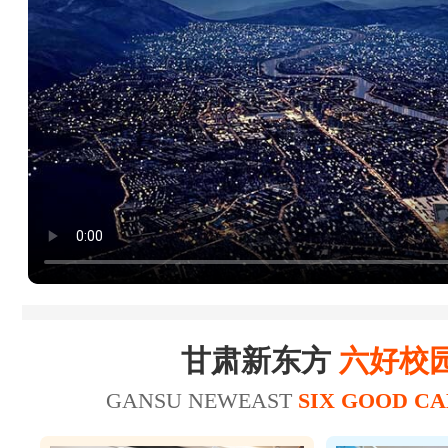
23
25
陈*财
25
26
赵*轩
17
20
张*
美容师
19
22
张*禄
16
19
张*辉
美发师
15
18
刘*瑞
18
21
王*坤
美容师
20
21
华*涛
甘肃新东方
六好校
GANSU NEWEAST
SIX GOOD C