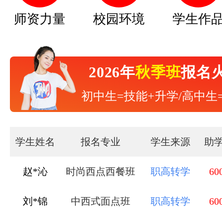
师资力量
校园环境
学生作
2026年
秋季班
报名
初中生=技能+升学/高中生
学生姓名
报名专业
学生来源
助
刘*锦
中西式面点班
职高转学
60
秦*杰
形象设计与造型班
中专毕业
60