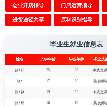
创业开店指导
门店运营指导
15
18
屈*天
19
22
李*东
美发师
进货途径共享
原料识别指导
18
20
杜*龙
20
21
王*
毕业生就业信息表
23
25
陈*财
姓名
入学年龄
毕业年龄
毕业技
25
26
赵*轩
17
20
张*
美容师
19
22
张*禄
16
19
张*辉
美发师
15
18
刘*瑞