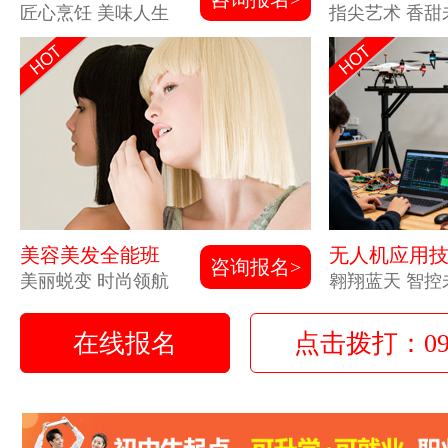
匠心烹饪 美味人生
指尖艺术 香甜
美容美发全能班
无人机应用
咨询报名>
美丽蜕变 时尚领航
翱翔蓝天 智控
在线报名
点击拨打：0931