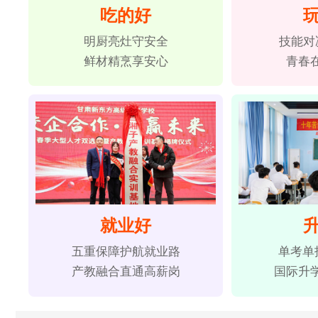
吃的好
明厨亮灶守安全
技能对
鲜材精烹享安心
青春
就业好
五重保障护航就业路
单考单
产教融合直通高薪岗
国际升