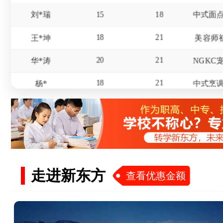
18
21
王*坤
美容师
20
21
华*涛
18
21
杨*
16
19
冯*
17
20
赵*
15
18
屈*天
19
22
李*东
美发师
走进新东方
查看优惠金额
18
20
杜*龙
20
21
王*