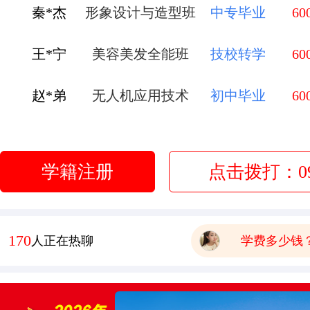
王*宁
美容美发全能班
技校转学
60
有木有已经毕业的学生，问
赵*弟
无人机应用技术
初中毕业
60
报名要带哪些
李*莹
金典总厨班
初中毕业
60
有点想学中餐 这边中餐老
管*飞
金鼎大厨班
高中毕业
60
学校环境怎么样啊 视频上
学籍注册
点击拨打：093
可以去大型酒店或者面包房
庞*换
烹饪全能班
高中毕业
60
学费多少钱
赵*沁
时尚西点西餐班
职高转学
60
228
人正在热聊
有木有已经毕业的学生，问
报名要带哪些