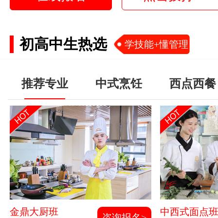
初高中生热选
学技能+懂管理
推荐专业
中式烹饪
西点西餐
金鼎大厨班
中西式面点
咨询报名>