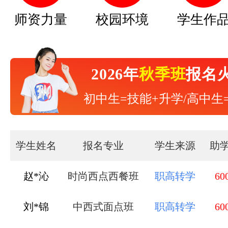
师资力量
校园环境
学生作
2026年
秋季班
报名
初中生=技能+升学/高中生
学生姓名
报名专业
学生来源
助
刘*锦
中西式面点班
职高转学
60
秦*杰
形象设计与造型班
中专毕业
60