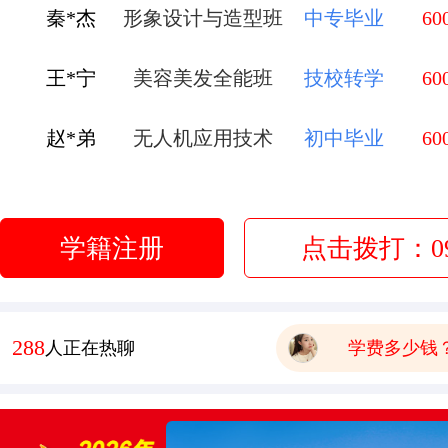
王*宁
美容美发全能班
技校转学
60
有木有已经毕业的学生，问
赵*弟
无人机应用技术
初中毕业
60
报名要带哪些
李*莹
金典总厨班
初中毕业
60
有点想学中餐 这边中餐老
管*飞
金鼎大厨班
高中毕业
60
学校环境怎么样啊 视频上
学籍注册
点击拨打：093
可以去大型酒店或者面包房
庞*换
烹饪全能班
高中毕业
60
学费多少钱
赵*沁
时尚西点西餐班
职高转学
60
354
人正在热聊
有木有已经毕业的学生，问
报名要带哪些