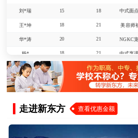
15
18
刘*瑞
18
21
王*坤
美容师
20
21
华*涛
18
21
杨*
16
19
冯*
17
20
赵*
15
18
屈*天
19
22
李*东
美发师
走进新东方
查看优惠金额
18
20
杜*龙
20
21
王*