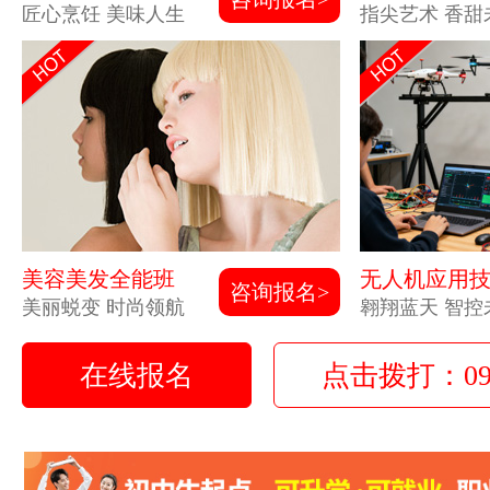
匠心烹饪 美味人生
指尖艺术 香甜
美容美发全能班
无人机应用
咨询报名>
美丽蜕变 时尚领航
翱翔蓝天 智控
在线报名
点击拨打：0931