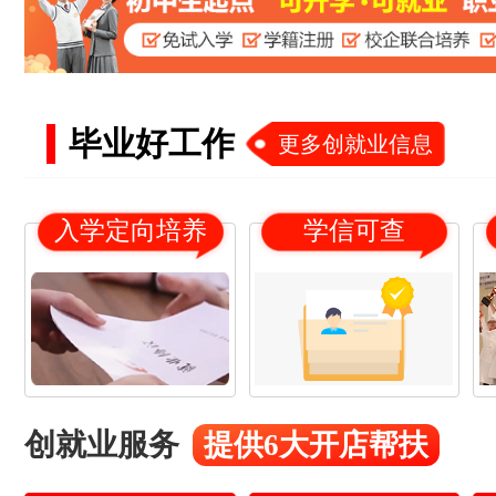
毕业好工作
更多创就业信息
入学定向培养
学信可查
18
21
杨*
16
19
冯*
创就业服务
提供6大开店帮扶
17
20
赵*