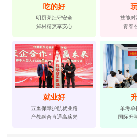
吃的好
明厨亮灶守安全
技能对
鲜材精烹享安心
青春
就业好
五重保障护航就业路
单考单
产教融合直通高薪岗
国际升