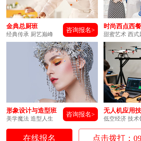
金典总厨班
时尚西点西
咨询报名>
经典传承 厨艺巅峰
甜蜜艺术 西式
形象设计与造型班
无人机应用
咨询报名>
美学魔法 造型人生
低空经济 技术
在线报名
点击拨打：0931