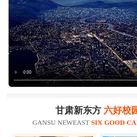
23
25
陈*财
25
26
赵*轩
17
20
张*
美容师
19
22
张*禄
16
19
张*辉
美发师
15
18
刘*瑞
18
21
王*坤
美容师
20
21
华*涛
甘肃新东方
六好校
GANSU NEWEAST
SIX GOOD C