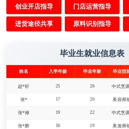
创业开店指导
门店运营指导
15
18
屈*天
进货途径共享
原料识别指导
19
22
李*东
美发师
18
20
杜*龙
20
21
王*
毕业生就业信息表
23
25
陈*财
姓名
入学年龄
毕业年龄
毕业技
25
26
赵*轩
17
20
张*
美容师
19
22
张*禄
16
19
张*辉
美发师