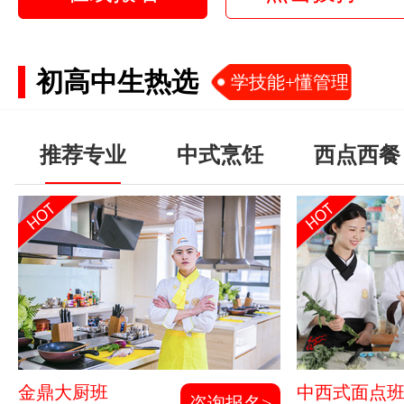
初高中生热选
学技能+懂管理
推荐专业
中式烹饪
西点西餐
金鼎大厨班
中西式面点
咨询报名>