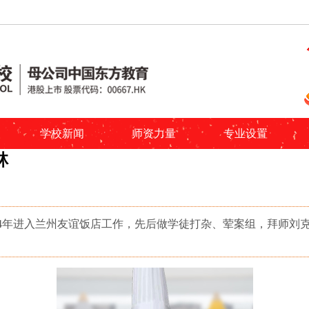
学校新闻
师资力量
专业设置
林
64年进入兰州友谊饭店工作，先后做学徒打杂、荤案组，拜师刘