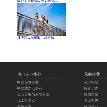
暖心！我校员工子女暑期......
被冷门大专录取、越想越......
热门专业推荐
我的就业
中式烹饪专业
就业帮扶
中西式面点专业
校企合作
美容美发与造型专业
校园之星
无人机专业
考证相关
更多专业
咨询就业