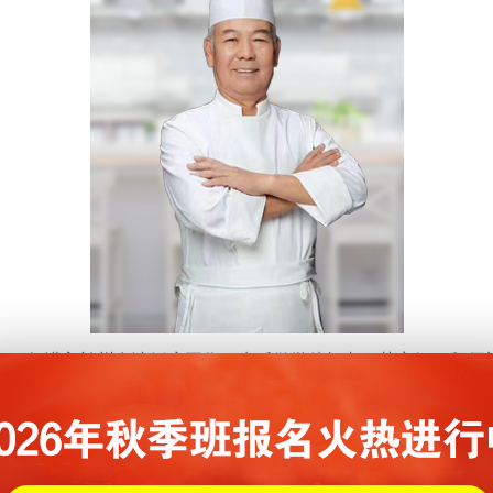
64年进入兰州友谊饭店工作，先后做学徒打杂、荤案组，拜师
术，期间得到多位行业前辈的培训指导；
领导人，得到了高度好评；